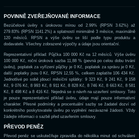
POVINNĚ ZVEŘEJŇOVANÉ INFORMACE
Bezúčelové úvěry s úrokovou mírou od 2.99% (RPSN 3.62%) až
279.83% (RPSN 1141.2%) a splatností minimálně 3 měsíce, maximálně
120 měsíců. RPSN a výše úvěru se liší podle typu produktu a
dodavatele. Všechny zobrazené výpočty a údaje jsou orientační.
Reprezentativní příklad: Půjčka 100 000 Kč na 12 měsíců. Výše úvěru
100 000 Kč, roční úroková sazba 11,88 % (pevná po celou dobu trvání
úvěru), poplatek za vyřízení půjčky je 0 Kč, poplatek za správu je 0 Kč,
další poplatky jsou 0 Kč, RPSN 12,55 %, celkem zaplatíte 106 434 Kč.
Jednotlivé po sobě jdoucí měsíční splátky: 9 323 Kč, 9 241 Kč, 9 158
Kč, 9 076 Kč, 8 993 Kč, 8 911 Kč, 8 828 Kč, 8 746 Kč, 8 663 Kč, 8 581
Kč, 8 498 Kč a 8 416 Kč. Nejedná se o návrh na uzavření smlouvy. Toto
je pouze reprezentativní příklad úvěru, údaje mají pouze informativní
charakter. Přesné podmínky a procentuální sazby se žadatel dozví od
konkrétního poskytovatele úvěru po vyplnění nezávazné žádosti. Vždy
žádejte informaci o sazbě před uzavřením smlouvy.
PŘEVOD PENĚZ
Převod peněz se uskutečňuje zpravidla do několika minut od schválení