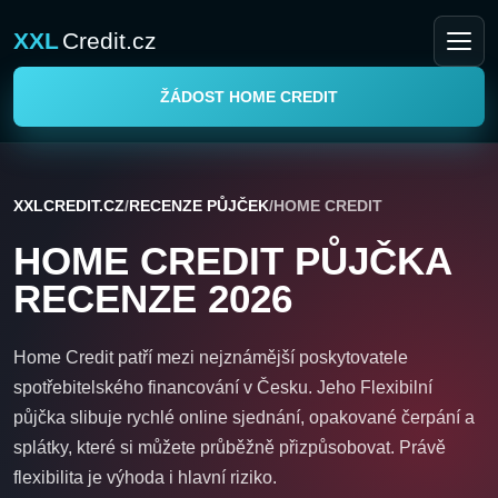
XXL
Credit.cz
Otevř
ŽÁDOST HOME CREDIT
XXLCREDIT.CZ
/
RECENZE PŮJČEK
/
HOME CREDIT
HOME CREDIT PŮJČKA
RECENZE 2026
Home Credit patří mezi nejznámější poskytovatele
spotřebitelského financování v Česku. Jeho Flexibilní
půjčka slibuje rychlé online sjednání, opakované čerpání a
splátky, které si můžete průběžně přizpůsobovat. Právě
flexibilita je výhoda i hlavní riziko.